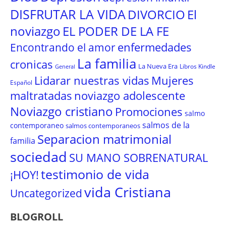
DISFRUTAR LA VIDA
El
DIVORCIO
noviazgo
EL PODER DE LA FE
enfermedades
Encontrando el amor
La familia
cronicas
La Nueva Era
Libros Kindle
General
Lidarar nuestras vidas
Mujeres
Español
maltratadas
noviazgo adolescente
Noviazgo cristiano
Promociones
salmo
salmos de la
contemporaneo
salmos contemporaneos
Separacion matrimonial
familia
sociedad
SU MANO SOBRENATURAL
testimonio de vida
¡HOY!
vida Cristiana
Uncategorized
BLOGROLL