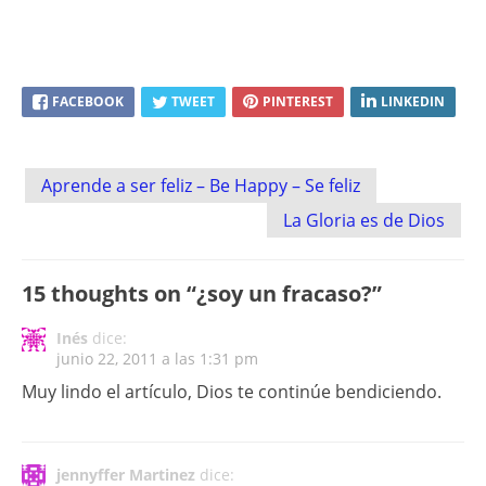
FACEBOOK
TWEET
PINTEREST
LINKEDIN
Post
Aprende a ser feliz – Be Happy – Se feliz
navigation
La Gloria es de Dios
15 thoughts on “
¿soy un fracaso?
”
Inés
dice:
junio 22, 2011 a las 1:31 pm
Muy lindo el artículo, Dios te continúe bendiciendo.
jennyffer Martinez
dice: