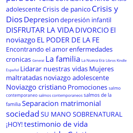
Crisis y
Crisis de panico
adolescente
Dios
Depresion
depresión infantil
DISFRUTAR LA VIDA
El
DIVORCIO
noviazgo
EL PODER DE LA FE
enfermedades
Encontrando el amor
La familia
cronicas
La Nueva Era
Libros Kindle
General
Lidarar nuestras vidas
Mujeres
Español
maltratadas
noviazgo adolescente
Noviazgo cristiano
Promociones
salmo
salmos de la
contemporaneo
salmos contemporaneos
Separacion matrimonial
familia
sociedad
SU MANO SOBRENATURAL
testimonio de vida
¡HOY!