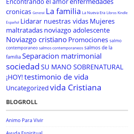
enfermedades
Encontrando el amor
La familia
cronicas
La Nueva Era
Libros Kindle
General
Lidarar nuestras vidas
Mujeres
Español
maltratadas
noviazgo adolescente
Noviazgo cristiano
Promociones
salmo
salmos de la
contemporaneo
salmos contemporaneos
Separacion matrimonial
familia
sociedad
SU MANO SOBRENATURAL
testimonio de vida
¡HOY!
vida Cristiana
Uncategorized
BLOGROLL
Animo Para Vivir
Ayuda Espiritual