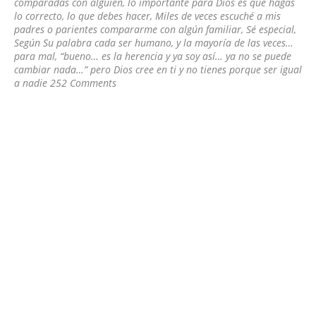
comparadas con alguien
,
lo importante para Dios es que hagas
lo correcto
,
lo que debes hacer
,
Miles de veces escuché a mis
padres o parientes compararme con algún familiar
,
Sé especial
,
Según Su palabra cada ser humano
,
y la mayoría de las veces…
para mal
,
“bueno… es la herencia y ya soy así… ya no se puede
cambiar nada…” pero Dios cree en ti y no tienes porque ser igual
a nadie
252 Comments