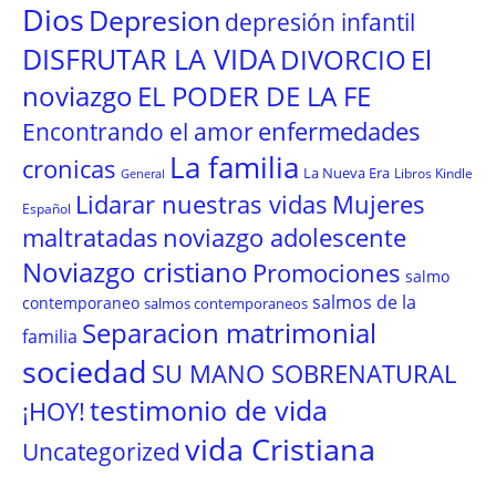
Dios
Depresion
depresión infantil
DISFRUTAR LA VIDA
El
DIVORCIO
noviazgo
EL PODER DE LA FE
enfermedades
Encontrando el amor
La familia
cronicas
La Nueva Era
Libros Kindle
General
Lidarar nuestras vidas
Mujeres
Español
maltratadas
noviazgo adolescente
Noviazgo cristiano
Promociones
salmo
salmos de la
contemporaneo
salmos contemporaneos
Separacion matrimonial
familia
sociedad
SU MANO SOBRENATURAL
testimonio de vida
¡HOY!
vida Cristiana
Uncategorized